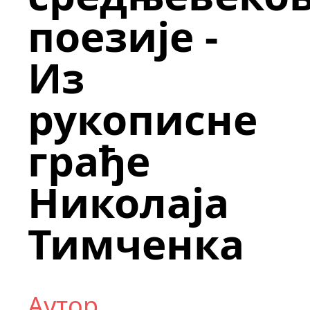
поезије -
Из
рукописне
грађе
Николаја
Тимченка
Аутор