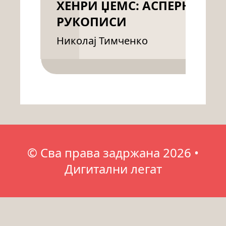
ХЕНРИ ЏЕМС: АСПЕРНОВИ
РУКОПИСИ
Николај Тимченко
© Сва права задржана 2026 •
Дигитални легат