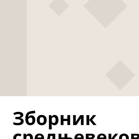
Зборник
средњевеко