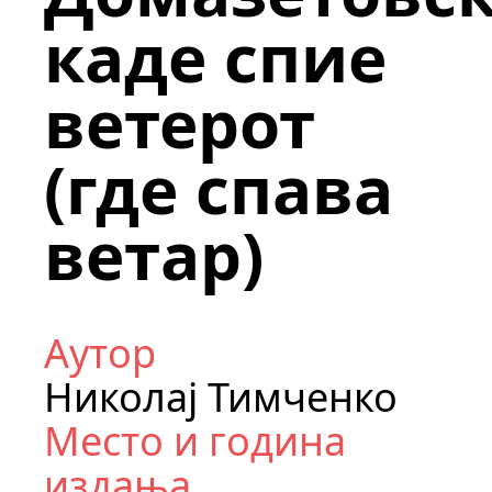
каде спие
ветерот
(где спава
ветар)
Аутор
Николај Тимченко
Место и година
издања