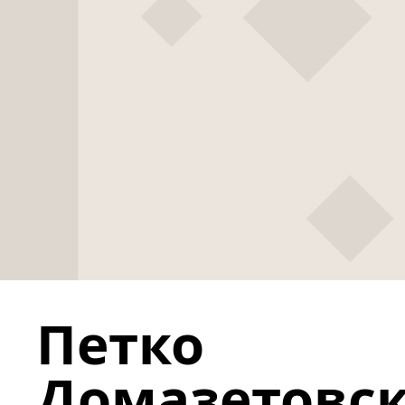
Петко
Домазетовск