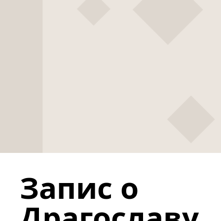
Запис о
Драгославу