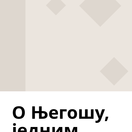
О Његошу,
једним