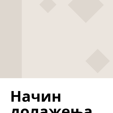
Начин
долажења